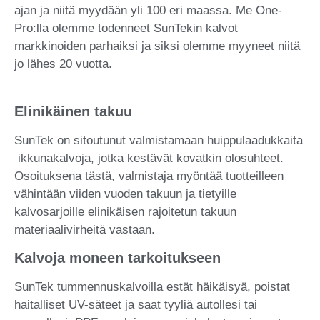
ajan ja niitä myydään yli 100 eri maassa. Me One-
Pro:lla olemme todenneet SunTekin kalvot
markkinoiden parhaiksi ja siksi olemme myyneet niitä
jo lähes 20 vuotta.
Elinikäinen takuu
SunTek on sitoutunut valmistamaan huippulaadukkaita
ikkunakalvoja, jotka kestävät kovatkin olosuhteet.
Osoituksena tästä, valmistaja myöntää tuotteilleen
vähintään viiden vuoden takuun ja tietyille
kalvosarjoille elinikäisen rajoitetun takuun
materiaalivirheitä vastaan.
Kalvoja moneen tarkoitukseen
SunTek tummennuskalvoilla estät häikäisyä, poistat
haitalliset UV-säteet ja saat tyyliä autollesi tai