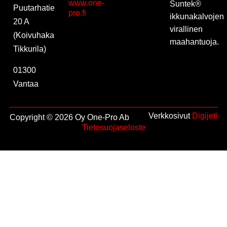
www.one-
Suntek®
Puutarhatie
pro.fi
ikkunakalvojen
20 A
virallinen
(Koivuhaka
maahantuoja.
Tikkurila)
01300
Vantaa
Verkkosivut
Digijeti
Copyright © 2026 Oy One-Pro Ab
Tietosuojaseloste