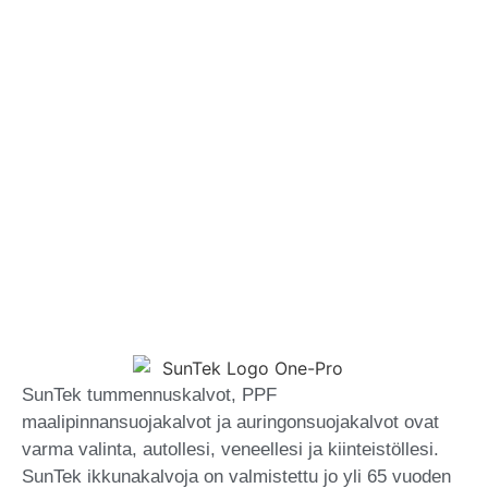
TUTUSTU KIINTEISTÖKALVOIHIN
SunTek tummennuskalvot, PPF
maalipinnansuojakalvot ja auringonsuojakalvot ovat
varma valinta, autollesi, veneellesi ja kiinteistöllesi.
SunTek ikkunakalvoja on valmistettu jo yli 65 vuoden