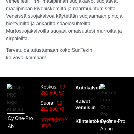
veneellesi. PPF maalpinnan suojakalvot suojaavat
maalipinnan kiveniskemiltä ja naarmuuntumiselta.
Veneissä suojakalvoa käytetään suojaamaan pintoja
hiertymiltä ja ankarilta sääolosuhteilta.
Murtosuojakalvoilla suojaat omaisuutesi murroilta ja
sirpaleilta.
Tervetuloa tutustumaan koko SunTekin
kalvovalikoimaan!
Keskus:
09
Autokalvot
231 500 50
Kalvot
Suora:
09
veneisiin
231 500 79
Oy One-Pro
myynti@one-
Kiinteistökalvot
Oy One-Pro
pro.fi
Ab
Ab on