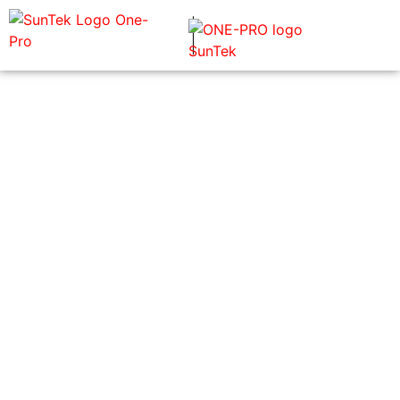
TYYLIÄ, SUOJAA JA MUKAVUUTTA
SUNTEK AUTOKALVOILLA
TUTUSTU AUTOKALVOIHIN