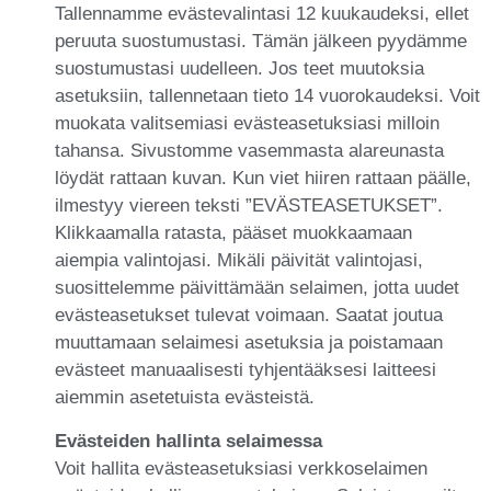
Tallennamme evästevalintasi 12 kuukaudeksi, ellet
peruuta suostumustasi. Tämän jälkeen pyydämme
suostumustasi uudelleen. Jos teet muutoksia
asetuksiin, tallennetaan tieto 14 vuorokaudeksi. Voit
muokata valitsemiasi evästeasetuksiasi milloin
tahansa. Sivustomme vasemmasta alareunasta
löydät rattaan kuvan. Kun viet hiiren rattaan päälle,
ilmestyy viereen teksti ”EVÄSTEASETUKSET”.
Klikkaamalla ratasta, pääset muokkaamaan
aiempia valintojasi. Mikäli päivität valintojasi,
suosittelemme päivittämään selaimen, jotta uudet
evästeasetukset tulevat voimaan. Saatat joutua
muuttamaan selaimesi asetuksia ja poistamaan
evästeet manuaalisesti tyhjentääksesi laitteesi
aiemmin asetetuista evästeistä.
Evästeiden hallinta selaimessa
Voit hallita evästeasetuksiasi verkkoselaimen