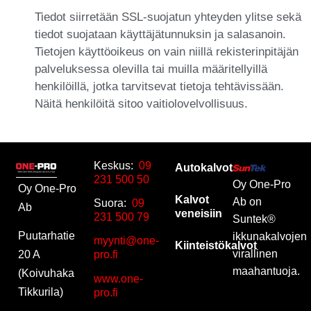
Tiedot siirretään SSL-suojatun yhteyden ylitse sekä
tiedot suojataan käyttäjätunnuksin ja salasanoin.
Tietojen käyttöoikeus on vain niillä rekisterinpitäjän
palveluksessa olevilla tai muilla määritellyillä
henkilöillä, jotka tarvitsevat tietoja tehtävissään.
Näitä henkilöitä sitoo vaitiolovelvollisuus.
Keskus:
09
Autokalvot
231 500 50
Oy One-Pro
Oy One-Pro
Kalvot
Ab on
Suora:
09
Ab
veneisiin
231 500 79
Suntek®
Puutarhatie
ikkunakalvojen
myynti@one-
Kiinteistökalvot
virallinen
20 A
pro.fi
maahantuoja.
(Koivuhaka
www.one-
Tikkurila)
pro.fi