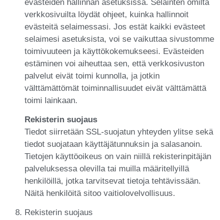
evästeiden hallinnan asetuksissa. Selainten omilta
verkkosivuilta löydät ohjeet, kuinka hallinnoit
evästeitä selaimessasi. Jos estät kaikki evästeet
selaimesi asetuksista, voi se vaikuttaa sivustomme
toimivuuteen ja käyttökokemukseesi. Evästeiden
estäminen voi aiheuttaa sen, että verkkosivuston
palvelut eivät toimi kunnolla, ja jotkin
välttämättömät toiminnallisuudet eivät välttämättä
toimi lainkaan.
Rekisterin suojaus
Tiedot siirretään SSL-suojatun yhteyden ylitse sekä
tiedot suojataan käyttäjätunnuksin ja salasanoin.
Tietojen käyttöoikeus on vain niillä rekisterinpitäjän
palveluksessa olevilla tai muilla määritellyillä
henkilöillä, jotka tarvitsevat tietoja tehtävissään.
Näitä henkilöitä sitoo vaitiolovelvollisuus.
Rekisterin suojaus