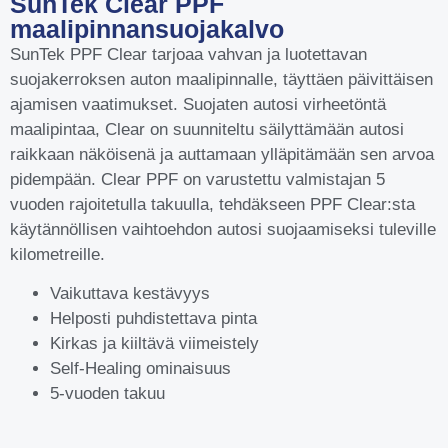
SunTek Clear PPF
maalipinnansuojakalvo
SunTek PPF Clear tarjoaa vahvan ja luotettavan
suojakerroksen auton maalipinnalle, täyttäen päivittäisen
ajamisen vaatimukset. Suojaten autosi virheetöntä
maalipintaa, Clear on suunniteltu säilyttämään autosi
raikkaan näköisenä ja auttamaan ylläpitämään sen arvoa
pidempään. Clear PPF on varustettu valmistajan 5
vuoden rajoitetulla takuulla, tehdäkseen PPF Clear:sta
käytännöllisen vaihtoehdon autosi suojaamiseksi tuleville
kilometreille.
Vaikuttava kestävyys
Helposti puhdistettava pinta
Kirkas ja kiiltävä viimeistely
Self-Healing ominaisuus
5-vuoden takuu