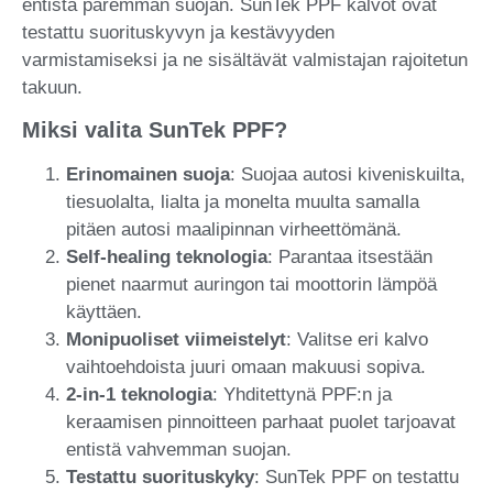
entistä paremman suojan. SunTek PPF kalvot ovat
testattu suorituskyvyn ja kestävyyden
varmistamiseksi ja ne sisältävät valmistajan rajoitetun
takuun.
Miksi valita SunTek PPF?
Erinomainen suoja
: Suojaa autosi kiveniskuilta,
tiesuolalta, lialta ja monelta muulta samalla
pitäen autosi maalipinnan virheettömänä.
Self-healing teknologia
: Parantaa itsestään
pienet naarmut auringon tai moottorin lämpöä
käyttäen.
Monipuoliset viimeistelyt
: Valitse eri kalvo
vaihtoehdoista juuri omaan makuusi sopiva.
2-in-1 teknologia
: Yhditettynä PPF:n ja
keraamisen pinnoitteen parhaat puolet tarjoavat
entistä vahvemman suojan.
Testattu suorituskyky
: SunTek PPF on testattu