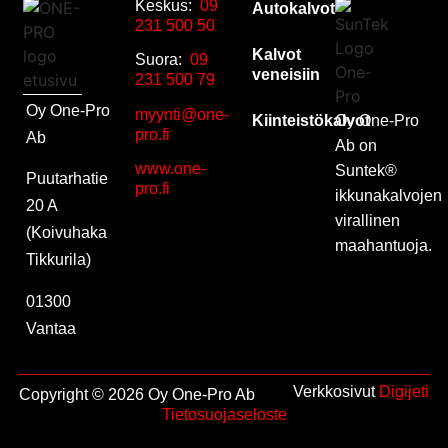
Keskus:
09
Autokalvot
231 500 50
Kalvot
Suora:
09
veneisiin
231 500 79
Oy One-Pro
myynti@one-
Kiinteistökalvot
Oy One-Pro
pro.fi
Ab
Ab on
www.one-
Suntek®
Puutarhatie
pro.fi
ikkunakalvojen
20 A
virallinen
(Koivuhaka
maahantuoja.
Tikkurila)
01300
Vantaa
Verkkosivut
Digijeti
Copyright © 2026 Oy One-Pro Ab
Tietosuojaseloste