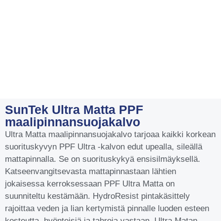
SunTek Ultra Matta PPF
maalipinnansuojakalvo
Ultra Matta maalipinnansuojakalvo tarjoaa kaikki korkean
suorituskyvyn PPF Ultra -kalvon edut upealla, sileällä
mattapinnalla. Se on suorituskykyä ensisilmäyksellä.
Katseenvangitsevasta mattapinnastaan lähtien
jokaisessa kerroksessaan PPF Ultra Matta on
suunniteltu kestämään. HydroResist pintakäsittely
rajoittaa veden ja lian kertymistä pinnalle luoden esteen
kosteutta, hyönteisiä ja tahroja vastaan. Ultra Matan