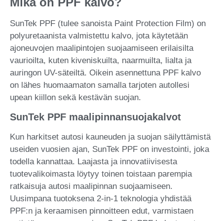
Mikä on PPF kalvo?
SunTek PPF (tulee sanoista Paint Protection Film) on
polyuretaanista valmistettu kalvo, jota käytetään
ajoneuvojen maalipintojen suojaamiseen erilaisilta
vaurioilta, kuten kiveniskuilta, naarmuilta, lialta ja
auringon UV-säteiltä. Oikein asennettuna PPF kalvo
on lähes huomaamaton samalla tarjoten autollesi
upean kiillon sekä kestävän suojan.
SunTek PPF maalipinnansuojakalvot
Kun harkitset autosi kauneuden ja suojan säilyttämistä
useiden vuosien ajan, SunTek PPF on investointi, joka
todella kannattaa. Laajasta ja innovatiivisesta
tuotevalikoimasta löytyy toinen toistaan parempia
ratkaisuja autosi maalipinnan suojaamiseen.
Uusimpana tuotoksena 2-in-1 teknologia yhdistää
PPF:n ja keraamisen pinnoitteen edut, varmistaen